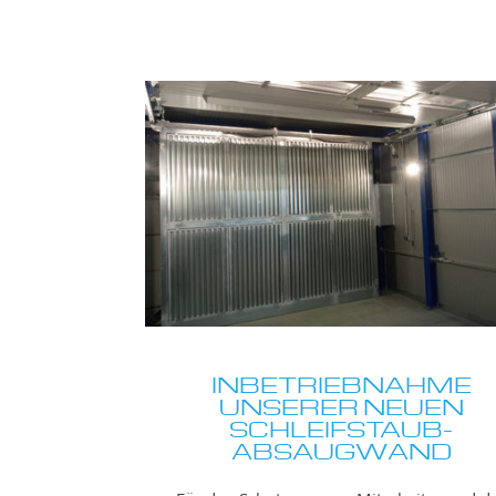
INBETRIEBNAHME
UNSERER NEUEN
SCHLEIFSTAUB-
ABSAUGWAND