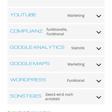
to
service
divi-
YOUTUBE
Marketing
(elegant-
Consent
themes)
to
service
COMPLIANZ
funktionelle,
youtube
Funktional
Consent
to
service
GOOGLE ANALYTICS
complianz
Statistik
Consent
to
service
GOOGLE MAPS
google-
Marketing
Consent
analytics
to
service
WORDPRESS
google-
Funktional
Consent
maps
to
service
SONSTIGES
Zweck wird noch
wordpress
ermittelt
Consent
to
service