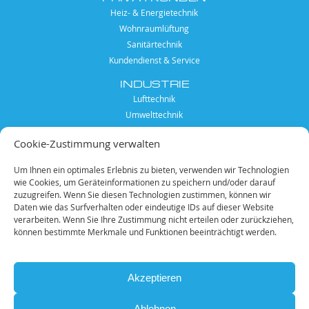
Heiz- & Energietechnik
Wohnraumlüftung
Sanitärtechnik
Kundendienst & Service
INDUSTRIE
Lufttechnik
Umwelttechnik
Anlagen- und Apparatebau
Cookie-Zustimmung verwalten
Kundendienst & Service
KARRIERE
Um Ihnen ein optimales Erlebnis zu bieten, verwenden wir Technologien
wie Cookies, um Geräteinformationen zu speichern und/oder darauf
Mitarbeiter
zuzugreifen. Wenn Sie diesen Technologien zustimmen, können wir
offene Stellen
Daten wie das Surfverhalten oder eindeutige IDs auf dieser Website
verarbeiten. Wenn Sie Ihre Zustimmung nicht erteilen oder zurückziehen,
SONSTIGES
können bestimmte Merkmale und Funktionen beeinträchtigt werden.
Unternehmen
Qualifikationen
Akzeptieren
Ablehnen