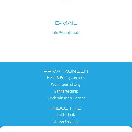
E-MAIL
info@hopf-bt.de
PRIVATKUNDEN
Heiz- & Energietechnik
Wohnraumlüftung
Sanitärtechnik
Kundendienst & Service
INDUSTRIE
Lufttechnik
Umwelttechnik
Anlagen- und Apparatebau