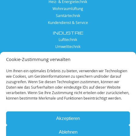
Heiz- & Energietechnik
Wohnraumlüftung
Sanitärtechnik
Kundendienst & Service
INDUSTRIE
Lufttechnik
Umwelttechnik
Anlagen- und Apparatebau
Cookie-Zustimmung verwalten
Kundendienst & Service
KARRIERE
Um Ihnen ein optimales Erlebnis zu bieten, verwenden wir Technologien
wie Cookies, um Geräteinformationen zu speichern und/oder darauf
Mitarbeiter
zuzugreifen. Wenn Sie diesen Technologien zustimmen, können wir
offene Stellen
Daten wie das Surfverhalten oder eindeutige IDs auf dieser Website
verarbeiten. Wenn Sie Ihre Zustimmung nicht erteilen oder zurückziehen,
SONSTIGES
können bestimmte Merkmale und Funktionen beeinträchtigt werden.
Unternehmen
Qualifikationen
Akzeptieren
Ablehnen